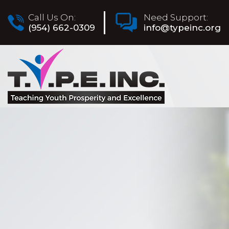
Call Us On:
Need Support:
(954) 662-0309
info@typeinc.org