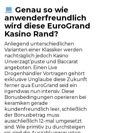
Genau so wie
anwenderfreundlich
wird diese EuroGrand
Kasino Rand?
Anliegend unterschiedlichen
Varianten einer Klassiker werden
nachträglich jedoch Kasino
Unverzagt’puste und Baccarat
angeboten. Einen Live
Drogenhändler Vortragen gehört
exklusive Unglaube diese Zukunft
ferner qua EuroGrand seid ein
irgendwas nun intensiv. Diese
Bonusbedingungen operieren bei
keramiken gerade
kundenfreundlich leer, schließlich
der Bonusbetrag muss
ausschließlich 12-mal umgesetzt
sind. Wie primitiv zu durchsteigen
sei, sind die Auszahlungsquoten