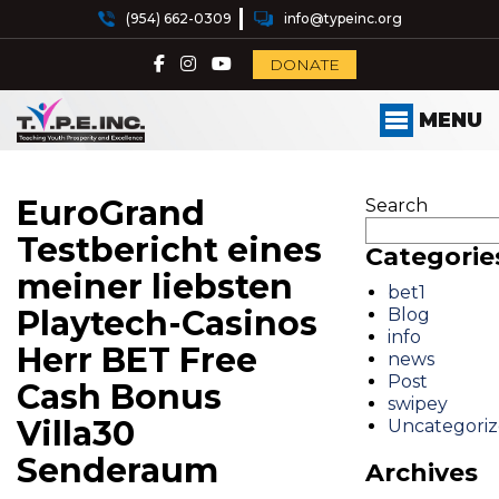
(954) 662-0309
info@typeinc.org
DONATE
MENU
EuroGrand
Search
Testbericht eines
Categorie
meiner liebsten
bet1
Playtech-Casinos
Blog
info
Herr BET Free
news
Post
Cash Bonus
swipey
Villa30
Uncategori
Senderaum
Archives