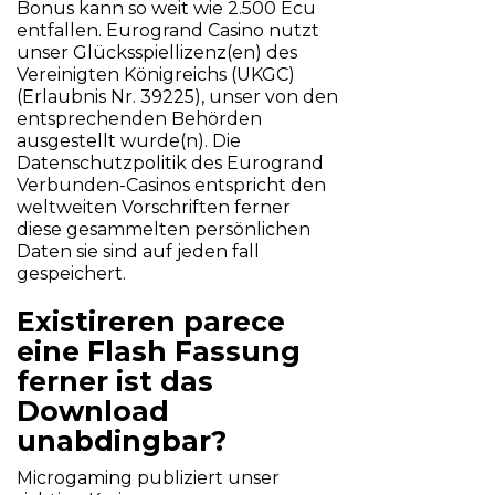
Bonus kann so weit wie 2.500 Ecu
entfallen. Eurogrand Casino nutzt
unser Glücksspiellizenz(en) des
Vereinigten Königreichs (UKGC)
(Erlaubnis Nr. 39225), unser von den
entsprechenden Behörden
ausgestellt wurde(n). Die
Datenschutzpolitik des Eurogrand
Verbunden-Casinos entspricht den
weltweiten Vorschriften ferner
diese gesammelten persönlichen
Daten sie sind auf jeden fall
gespeichert.
Existireren parece
eine Flash Fassung
ferner ist das
Download
unabdingbar?
Microgaming publiziert unser