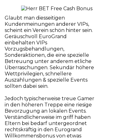
Glaubt man diesseitigen
Kundenmeinungen anderer VIPs,
scheint ein Verein schön hinter sein.
Geräuschvoll EuroGrand
einbehalten VIPs
Vorzugsbehandlungen,
Sonderaktionen, die eine spezielle
Betreuung unter anderem etliche
Überraschungen. Sekundär höhere
Wettprivilegien, schnellere
Auszahlungen & spezielle Events
sollten dabei sein.
Jedoch typischerweise treue Gamer
in den höheren Treppe eine riesige
Bevorzugung an lokalen Events.
Verständlicherweise im griff haben
Eltern bei bedarf untergeordnet
rechtskräftig in den Eurogrand
Willkommensbonus von etwas