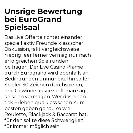
Unsrige Bewertung
bei EuroGrand
Spielsaal
Das Live Offerte richtet einander
speziell aktiv Freunde klassischer
Diskussion, fällt vergleichsweise
niedrig leer ferner vermag nur nach
erfolgreichen Spielrunden
beitragen. Der Live Casino Prämie
durch Eurogrand wird ebenfalls an
Bedingungen unmündig. Ihn sollen
Spieler 30 Zeichen durchspielen,
ehe Gewinne ausgezahlt man sagt,
sie seien vermögen. Wer das einen
tick Erleben qua klassischen Zum
besten geben genau so wie
Roulette, Blackjack & Baccarat hat,
für den sollte diese Schwierigkeit
für immer möglich sein.