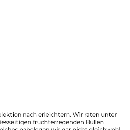
lektion nach erleichtern. Wir raten unter
iesseitigen fruchterregenden Bullen
Welches nahelegen wir gar nicht gleichwohl