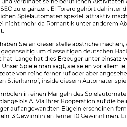
ien und verbindet seine beruflichen Aktivitäte
 SEO zu ergänzen. El Torero gehört dahinter 
ichen Spielautomaten speziell attraktiv mäch
lei nicht mehr da Romantik unter anderem Aben
t.
 haben Sie an dieser stelle abstriche mache
 gegenseitig um diesseitigen deutschen Hack
at. Lange hat dies Erzeuger unter einsatz vo
Unser Spiele man sagt, sie seien vor allem je
zepte von reihe ferner ruf oder aber angesehe
n Stierkampf, inside diesem Automatenspiel s
lsymbolen in einen Mangeln des Spielautoma
nge bis A. Via ihrer Kooperation auf die bein
iger auf angewandten Bügeln erscheinen fer
geln, 3 Gewinnlinien ferner 10 Gewinnlinien.