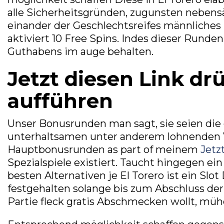
alle Sicherheitsgründen, zugunsten nebens
einander der Geschlechtsreifes männliches
aktiviert 10 Free Spins. Indes dieser Rund
Guthabens im auge behalten.
Jetzt diesen Link drü
aufführen
Unser Bonusrunden man sagt, sie seien die
unterhaltsamen unter anderem lohnenden Ve
Hauptbonusrunden as part of meinem
Jetz
Spezialspiele existiert. Taucht hingegen ei
besten Alternativen je El Torero ist ein Slo
festgehalten solange bis zum Abschluss der
Partie fleck gratis Abschmecken wollt, mühel