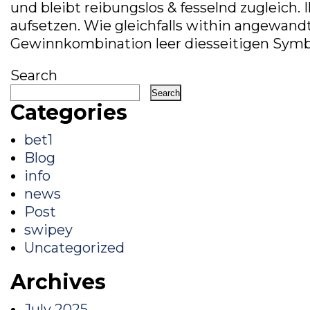
und bleibt reibungslos & fesselnd zugleich.
aufsetzen. Wie gleichfalls within angewan
Gewinnkombination leer diesseitigen Symb
Search
Search
Categories
bet1
Blog
info
news
Post
swipey
Uncategorized
Archives
July 2025