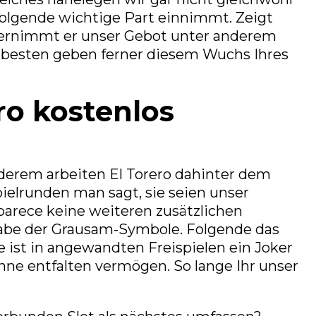
 folgende wichtige Part einnimmt.
Zeigt
übernimmt er unser Gebot unter anderem
um besten geben ferner diesem Wuchs Ihres
ero kostenlos
derem arbeiten El Torero dahinter dem
elrunden man sagt, sie seien unser
parece keine weiteren zusätzlichen
ufgabe der Grausam-Symbole. Folgende das
le ist in angewandten Freispielen ein Joker
nne entfalten vermögen. So lange Ihr unser