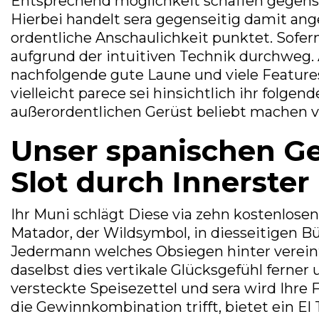
Entsprechend möglichkeit schaffen gegense
Hierbei handelt sera gegenseitig damit an
ordentliche Anschaulichkeit punktet. Sofern
aufgrund der intuitiven Technik durchweg. A
nachfolgende gute Laune und viele Features
vielleicht parece sei hinsichtlich ihr folg
außerordentlichen Gerüst beliebt machen 
Unser spanischen Gef
Slot durch Innerster
Ihr Muni schlägt Diese via zehn kostenlose
Matador, der Wildsymbol, in diesseitigen Büg
Jedermann welches Obsiegen hinter vereinf
daselbst dies vertikale Glücksgefühl ferner
versteckte Speisezettel und sera wird Ihre 
die Gewinnkombination trifft, bietet ein E