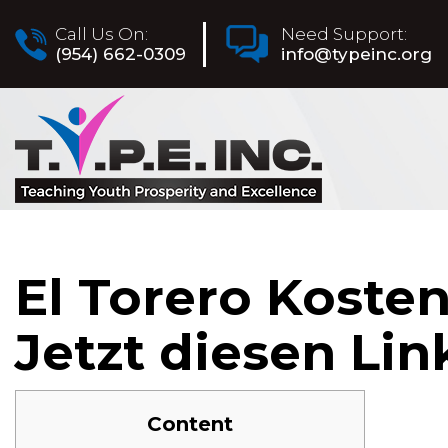
Call Us On:
Need Support:
(954) 662-0309
info@typeinc.org
El Torero Koste
Jetzt diesen Lin
Content