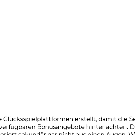
Glücksspielplattformen erstellt, damit die Se
 verfügbaren Bonusangebote hinter achten. D
boriert sekundär gar nicht aus einen Augen. 