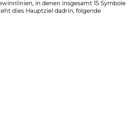
 Gewinnlinien, in denen insgesamt 15 Symbole
ht dies Hauptziel dadrin, folgende