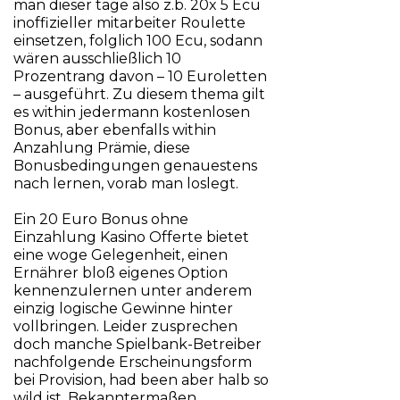
man dieser tage also z.b. 20x 5 Ecu
inoffizieller mitarbeiter Roulette
einsetzen, folglich 100 Ecu, sodann
wären ausschließlich 10
Prozentrang davon – 10 Euroletten
– ausgeführt. Zu diesem thema gilt
es within jedermann kostenlosen
Bonus, aber ebenfalls within
Anzahlung Prämie, diese
Bonusbedingungen genauestens
nach lernen, vorab man loslegt.
Ein 20 Euro Bonus ohne
Einzahlung Kasino Offerte bietet
eine woge Gelegenheit, einen
Ernährer bloß eigenes Option
kennenzulernen unter anderem
einzig logische Gewinne hinter
vollbringen. Leider zusprechen
doch manche Spielbank-Betreiber
nachfolgende Erscheinungsform
bei Provision, had been aber halb so
wild ist. Bekanntermaßen