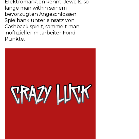
Elektromärkten kennt. Jeweils, so
lange man within seinem
bevorzugten Angeschlossen
Spielbank unter einsatz von
Cashback spielt, sammelt man
inoffizieller mitarbeiter Fond
Punkte.