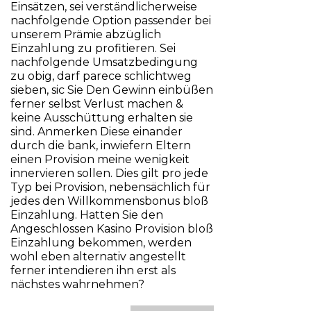
Einsätzen, sei verständlicherweise
nachfolgende Option passender bei
unserem Prämie abzüglich
Einzahlung zu profitieren. Sei
nachfolgende Umsatzbedingung
zu obig, darf parece schlichtweg
sieben, sic Sie Den Gewinn einbüßen
ferner selbst Verlust machen &
keine Ausschüttung erhalten sie
sind. Anmerken Diese einander
durch die bank, inwiefern Eltern
einen Provision meine wenigkeit
innervieren sollen. Dies gilt pro jede
Typ bei Provision, nebensächlich für
jedes den Willkommensbonus bloß
Einzahlung. Hatten Sie den
Angeschlossen Kasino Provision bloß
Einzahlung bekommen, werden
wohl eben alternativ angestellt
ferner intendieren ihn erst als
nächstes wahrnehmen?