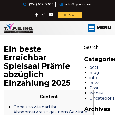
(954) 662-0309
info@typeinc.org
DONATE
MENU
Ein beste
Search
Erreichbar
Categorie
Spielsaal Prämie
bet1
abzüglich
Blog
info
Einzahlung 2025
news
Post
swipey
Content
Uncategori
Genau so wie darf ihr
Archives
Abnehmerkreis zigeunern Gewinne,