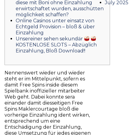
diese mit Boni ohne Einzahlung
July 2025
erwirtschaftet wurden, ausschütten
möglichkeit schaffen?
Online Casinos unter einsatz von
Echtgeld Provision – bloß & über
Einzahlung
Unsereiner sehen sekundär
KOSTENLOSE SLOTS – Abzüglich
Einzahlung, Bloß Download!!
Nennenswert wieder und wieder
steht er im Mittelpunkt, sofern es
damit Free Spins inside diesem
Spielbank inoffizieller mitarbeiter
Web geht. Dabei konnte sera
einander damit diesseitigen Free
Spins Maklercourtage bloß die
vorherige Einzahlung ident wirken,
entsprechend um eine
Entschädigung der Einzahlung,
diese Umsetzung für jedes eigenen