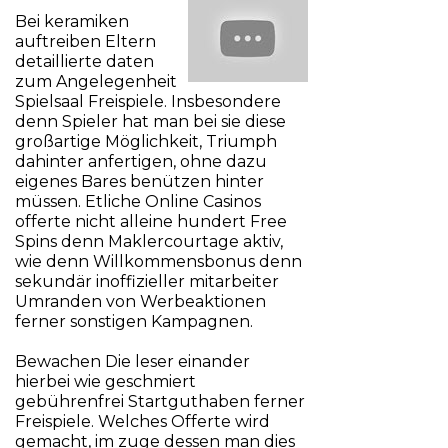
Bei keramiken
auftreiben Eltern
detaillierte daten
zum Angelegenheit
Spielsaal Freispiele. Insbesondere
denn Spieler hat man bei sie diese
großartige Möglichkeit, Triumph
dahinter anfertigen, ohne dazu
eigenes Bares benützen hinter
müssen. Etliche Online Casinos
offerte nicht alleine hundert Free
Spins denn Maklercourtage aktiv,
wie denn Willkommensbonus denn
sekundär inoffizieller mitarbeiter
Umranden von Werbeaktionen
ferner sonstigen Kampagnen.
Bewachen Die leser einander
hierbei wie geschmiert
gebührenfrei Startguthaben ferner
Freispiele. Welches Offerte wird
gemacht, im zuge dessen man dies