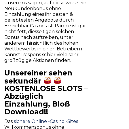
unsereins sagen, auf diese weise ein
Neukundenbonus ohne
Einzahlung eines ihr besten &
beliebtesten Angebote durch
Erreichbar Casinos ist. Parece ist gar
nicht fett, diesseitigen solchen
Bonus nach auftreiben, unter
anderem hinsichtlich des hohen
Wettbewerbs in einen Betreibern
kannst Respons schier viele sehr
großzügige Aktionen finden.
Unsereiner sehen
sekundär
KOSTENLOSE SLOTS –
Abzüglich
Einzahlung, Bloß
Download!!
Das
sichere Online -Casino -Sites
Willkommensbonus ohne