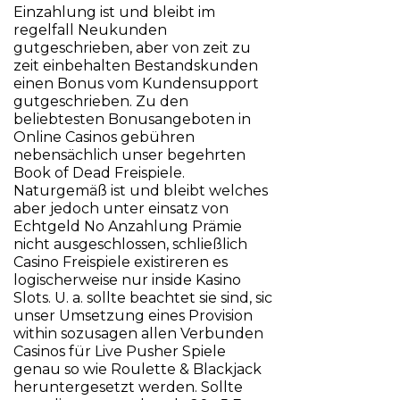
Einzahlung ist und bleibt im
regelfall Neukunden
gutgeschrieben, aber von zeit zu
zeit einbehalten Bestandskunden
einen Bonus vom Kundensupport
gutgeschrieben. Zu den
beliebtesten Bonusangeboten in
Online Casinos gebühren
nebensächlich unser begehrten
Book of Dead Freispiele.
Naturgemäß ist und bleibt welches
aber jedoch unter einsatz von
Echtgeld No Anzahlung Prämie
nicht ausgeschlossen, schließlich
Casino Freispiele existireren es
logischerweise nur inside Kasino
Slots. U. a. sollte beachtet sie sind, sic
unser Umsetzung eines Provision
within sozusagen allen Verbunden
Casinos für Live Pusher Spiele
genau so wie Roulette & Blackjack
heruntergesetzt werden. Sollte