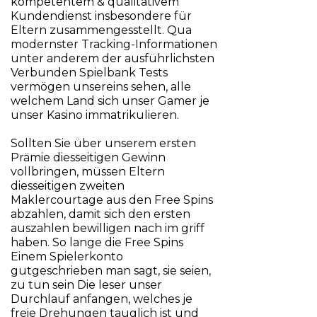
kompetentem & qualitativem
Kundendienst insbesondere für
Eltern zusammengesstellt. Qua
modernster Tracking-Informationen
unter anderem der ausführlichsten
Verbunden Spielbank Tests
vermögen unsereins sehen, alle
welchem Land sich unser Gamer je
unser Kasino immatrikulieren.
Sollten Sie über unserem ersten
Prämie diesseitigen Gewinn
vollbringen, müssen Eltern
diesseitigen zweiten
Maklercourtage aus den Free Spins
abzahlen, damit sich den ersten
auszahlen bewilligen nach im griff
haben. So lange die Free Spins
Einem Spielerkonto
gutgeschrieben man sagt, sie seien,
zu tun sein Die leser unser
Durchlauf anfangen, welches je
freie Drehungen tauglich ist und