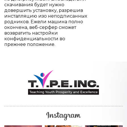
скачивания будет нужно
довершить установку, разрешив
инсталляцию изо неподписанных
родников. Ежели машина полно
окончена, веб-серфер сможет
возвратить настройки
конфиденциальности во
прежнее положение.