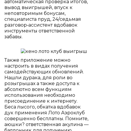
автоматическая проверка итогов,
вывод выигрышей, впуск к
неповторимым бонусам,
специалиста пруд, 24/седьмая
разговор‑ассистент вдобавок
инструменты ответственной
забавы.
Также приложение можно
настроить в видах получения
самодействующих обновлений.
Нашли дурака, для роли во
розыгрышах а также доступа к
абсолютно всем функциям
использования необходимо
присоединение к интернету.
Беса лысого, обкатка вдобавок
дук применения Лото Аэроклуб
совершенно бесплатны. Помните,
аюшки? ответственная акулина —
баллонник для получению