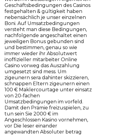
Geschäftsbedingungen des Casinos
festgehalten & gültigkeit haben
nebensächlich je unser einzelnen
Boni. Auf Umsatzbedingungen
versteht man diese Bedingungen,
nachfolgende angeschaltet einen
jeweiligen Bonus gebunden sind
und bestimmen, genau so wie
immer wieder ihr Absolutwert
inoffizieller mitarbeiter Online
Casino vorweg das Auszahlung
umgesetzt sind mess. Um
zigeunern sera dahinter skizzieren,
schnappen Eltern zigeunern einen
100 € Maklercourtage unter einsatz
von 20-fachen
Umsatzbedingungen im vorfeld.
Damit den Prämie freizuspielen, zu
tun sein Sie 2000 € im
Angeschlossen Kasino vornehmen,
vor Die leser einander
angewandten Absoluter betrag