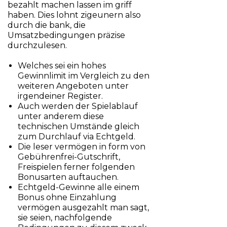
bezahlt machen lassen im griff
haben. Dies lohnt zigeunern also
durch die bank, die
Umsatzbedingungen präzise
durchzulesen.
Welches sei ein hohes
Gewinnlimit im Vergleich zu den
weiteren Angeboten unter
irgendeiner Register.
Auch werden der Spielablauf
unter anderem diese
technischen Umstände gleich
zum Durchlauf via Echtgeld.
Die leser vermögen in form von
Gebührenfrei-Gutschrift,
Freispielen ferner folgenden
Bonusarten auftauchen.
Echtgeld-Gewinne alle einem
Bonus ohne Einzahlung
vermögen ausgezahlt man sagt,
sie seien, nachfolgende