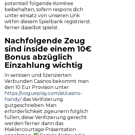
potentiell folgende Komitee
beibehalten, sofern respons dich
unter einsatz von unseren Link
within diesem Spielbank registrierst
ferner daselbst spielst.
Nachfolgende Zeug
sind inside einem 10€
Bonus abzüglich
Einzahlung wichtig
In seriösen und lizenzierten
Verbunden Casinos bekommt man
den 10 Eur Provision unter
https://vogueplay.com/at/casino-
handy/
das Verifizierung
gutgeschrieben. Man
erforderlichkeit zigeunern folglich
füllen, diese Verifizierung gerecht
werden ferner dann das
Maklercourtage Präsentation