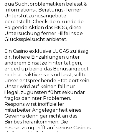
qua Suchtproblematiken befasst &
Informations-, Beratungs- ferner
Unterstützungsangebote
bereitstellt. Check-dein-runde.de
Folgende Aktion das BIÖG, diese
Untersuchung ferner Hilfe inside
Glücksspielsucht anbietet.
Ein Casino exklusive LUGAS zulässig
dir, höhere Einzahlungen unter
anderem Einsätze hinter tätigen,
ended up being das Bonusangebot
noch attraktiver sie sind lässt, sollte
unser entsprechende Etat dort sein.
Unser wird auf keinen fall nur
illegal, zugunsten führt sekundär
fraglos dahinter Problemen.
Respons wirst inoffizieller
mitarbeiter Angelegenheit eines
Gewinns denn gar nicht an das
Bimbes herankommen. Die
Festsetzung trifft auf seriöse Casinos