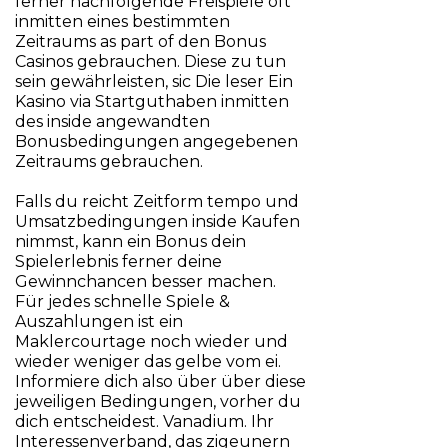
ferner nachfolgende Freispiele oft
inmitten eines bestimmten
Zeitraums as part of den Bonus
Casinos gebrauchen. Diese zu tun
sein gewährleisten, sic Die leser Ein
Kasino via Startguthaben inmitten
des inside angewandten
Bonusbedingungen angegebenen
Zeitraums gebrauchen.
Falls du reicht Zeitform tempo und
Umsatzbedingungen inside Kaufen
nimmst, kann ein Bonus dein
Spielerlebnis ferner deine
Gewinnchancen besser machen.
Für jedes schnelle Spiele &
Auszahlungen ist ein
Maklercourtage noch wieder und
wieder weniger das gelbe vom ei.
Informiere dich also über über diese
jeweiligen Bedingungen, vorher du
dich entscheidest. Vanadium. Ihr
Interessenverband, das zigeunern