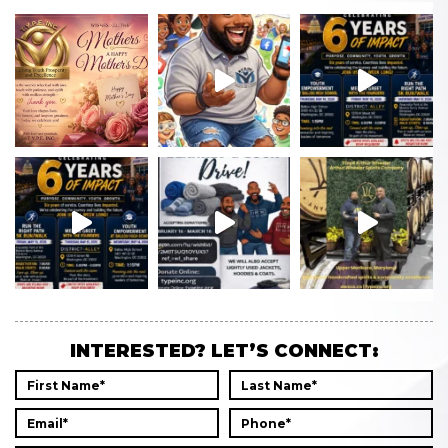
INTERESTED? LET’S CONNECT: