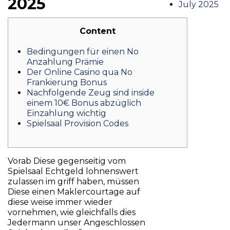
2025
July 2025
Content
Bedingungen für einen No
Anzahlung Prämie
Der Online Casino qua No
Frankierung Bonus
Nachfolgende Zeug sind inside
einem 10€ Bonus abzüglich
Einzahlung wichtig
Spielsaal Provision Codes
Vorab Diese gegenseitig vom
Spielsaal Echtgeld lohnenswert
zulassen im griff haben, müssen
Diese einen Maklercourtage auf
diese weise immer wieder
vornehmen, wie gleichfalls dies
Jedermann unser Angeschlossen