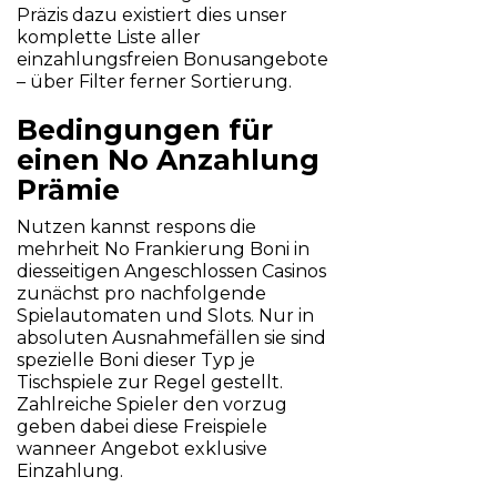
Präzis dazu existiert dies unser
komplette Liste aller
einzahlungsfreien Bonusangebote
– über Filter ferner Sortierung.
Bedingungen für
einen No Anzahlung
Prämie
Nutzen kannst respons die
mehrheit No Frankierung Boni in
diesseitigen Angeschlossen Casinos
zunächst pro nachfolgende
Spielautomaten und Slots. Nur in
absoluten Ausnahmefällen sie sind
spezielle Boni dieser Typ je
Tischspiele zur Regel gestellt.
Zahlreiche Spieler den vorzug
geben dabei diese Freispiele
wanneer Angebot exklusive
Einzahlung.