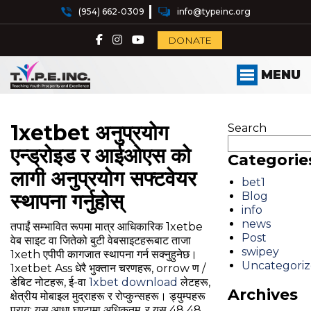
(954) 662-0309
info@typeinc.org
DONATE
MENU
1xetbet अनुप्रयोग
Search
एन्ड्रोइड र आईओएस को
Categorie
लागी अनुप्रयोग सफ्टवेयर
bet1
स्थापना गर्नुहोस्
Blog
info
news
तपाईं सम्भावित रूपमा मात्र आधिकारिक 1xetbe
Post
वेब साइट वा जितेको बुटी वेबसाइटहरूबाट ताजा
swipey
1xeth एपीपी कागजात स्थापना गर्न सक्नुहुनेछ।
Uncategori
1xetbet Ass धेरै भुक्तान चरणहरू, orrow ण /
डेबिट नोटहरू, ई-वा
1xbet download
लेटहरू,
Archives
क्षेत्रीय मोबाइल मुद्राहरू र रोप्कुन्सहरू। ड्युम्पहरू
प्राय: यस आधा घण्टामा अधिकतम, र यस 48 48