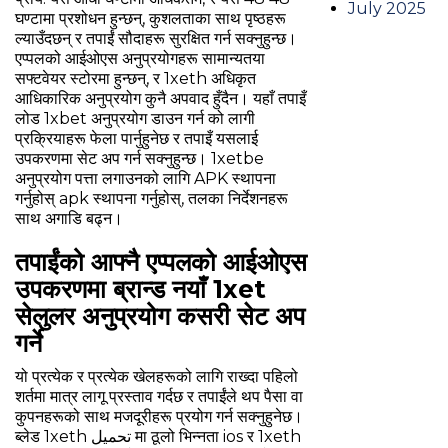
July 2025
घण्टामा प्रशोधन हुन्छन्, कुशलताका साथ पृष्ठहरू
ल्याउँदछन् र तपाईं सौदाहरू सुरक्षित गर्न सक्नुहुन्छ।
एप्पलको आईओएस अनुप्रयोगहरू सामान्यतया
सफ्टवेयर स्टोरमा हुन्छन्, र 1xeth अधिकृत
आधिकारिक अनुप्रयोग कुनै अपवाद हुँदैन। यहाँ तपाइँ
लोड 1xbet अनुप्रयोग डाउन गर्न को लागी
प्रक्रियाहरू फेला पार्नुहुनेछ र तपाइँ यसलाई
उपकरणमा सेट अप गर्न सक्नुहुन्छ। 1xetbe
अनुप्रयोग पत्ता लगाउनको लागि APK स्थापना
गर्नुहोस् apk स्थापना गर्नुहोस्, तलका निर्देशनहरू
साथ अगाडि बढ्न।
तपाईंको आफ्नै एप्पलको आईओएस
उपकरणमा ब्रान्ड नयाँ 1xet
सेलुलर अनुप्रयोग कसरी सेट अप
गर्ने
यो प्रत्येक र प्रत्येक खेलहरूको लागि राख्दा पहिलो
शर्तमा मात्र लागू प्रस्ताव गर्दछ र तपाईंले थप पैसा वा
कुपनहरूको साथ मजदूरीहरू प्रयोग गर्न सक्नुहुनेछ।
ब्लेड 1xeth تحميل मा ठूलो भिन्नता ios र 1xeth