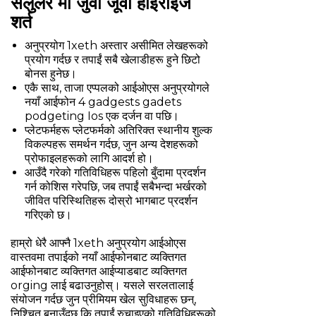
सेलुलर मा जुवा जूवा हाइराइज
शर्त
अनुप्रयोग 1xeth अस्तार असीमित लेखहरूको
प्रयोग गर्दछ र तपाईं सबै खेलाडीहरू हुने छिटो
बोनस हुनेछ।
एकै साथ, ताजा एप्पलको आईओएस अनुप्रयोगले
नयाँ आईफोन 4 gadgests gadets
podgeting Ios एक दर्जन वा पछि।
प्लेटफर्महरू प्लेटफर्मको अतिरिक्त स्थानीय शुल्क
विकल्पहरू समर्थन गर्दछ, जुन अन्य देशहरूको
प्रोफाइलहरूको लागि आदर्श हो।
आउँदै गरेको गतिविधिहरू पहिलो बुँदामा प्रदर्शन
गर्न कोशिस गरेपछि, जब तपाईं सबैभन्दा भर्खरको
जीवित परिस्थितिहरू दोस्रो भागबाट प्रदर्शन
गरिएको छ।
हाम्रो धेरै आफ्नै 1xeth अनुप्रयोग आईओएस
वास्तवमा तपाईको नयाँ आईफोनबाट व्यक्तिगत
आईफोनबाट व्यक्तिगत आईप्याडबाट व्यक्तिगत
orging लाई बढाउनुहोस्। यसले सरलतालाई
संयोजन गर्दछ जुन प्रीमियम खेल सुविधाहरू छन्,
निश्चित बनाउँदछ कि तपाईं रुचाइएको गतिविधिहरूको