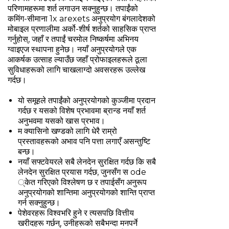
परिणामहरूमा शर्त लगाउन सक्नुहुन्छ। तपाईंको
कमिंग-सीमाना 1x arexets अनुप्रयोग बंगलादेशको
मोबाइल प्रणालीमा अर्को-शीर्ष शर्तको साहसिक प्राप्त
गर्नुहोस्, जहाँ र तपाईं चरमोल निष्कर्षमा अभिनय
ग्वाइएज स्थापना हुनेछ। नयाँ अनुप्रयोगले एक
आकर्षक उत्साह ल्याउँछ जहाँ प्रोफाइलहरूले ठूला
सुविधाहरूको लागि चाखलाग्दो अवसरहरू उल्लेख
गर्दछ।
यो समूहले तपाईंको अनुप्रयोगको कुञ्जीमा प्रदान
गर्दछ र यसको विशेष प्रभावमा ब्रान्ड नयाँ शर्त
अनुभवमा यसको खास प्रभाव।
म क्यासिनो खण्डको लागि धेरै राम्रो
प्रस्तावहरूको अभाव पनि पत्ता लगाएँ असन्तुष्टि
बन्छ।
नयाँ सफ्टवेयरले सबै लेनदेन सुरक्षित गर्दछ कि सबै
लेनदेन सुरक्षित प्रयास गर्दछ, जुनसँग स ode
्केत गरिएको विश्लेषण छ र तपाईसँग अनुरूप
अनुप्रयोगको शान्तिमा अनुप्रयोगको शान्ति प्राप्त
गर्न सक्नुहुन्छ।
पेशेवरहरू विश्वभरि हुने र त्यसपछि वित्तीय
खरीदहरू गर्छन्, उनीहरूको सबैभन्दा मनपर्ने