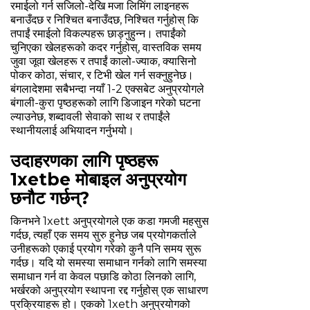
रमाईलो गर्न सजिलो-देखि मजा लिमिंग लाइनहरू
बनाउँदछ र निश्चित बनाउँदछ, निश्चित गर्नुहोस् कि
तपाईं रमाईलो विकल्पहरू छाड्नुहुन्न। तपाईंको
चुनिएका खेलहरूको कदर गर्नुहोस्, वास्तविक समय
जुवा जूवा खेलहरू र तपाईं कालो-ज्याक, क्यासिनो
पोकर कोठा, संचार, र टिभी खेल गर्न सक्नुहुनेछ।
बंगलादेशमा सबैभन्दा नयाँ 1-2 एक्सबेट अनुप्रयोगले
बंगाली-कुरा पृष्ठहरूको लागि डिजाइन गरेको घटना
ल्याउनेछ, शब्दावली सेवाको साथ र तपाईंले
स्थानीयलाई अभियादन गर्नुभयो।
उदाहरणका लागि पृष्ठहरू
1xetbe मोबाइल अनुप्रयोग
छनौट गर्छन्?
किनभने 1xett अनुप्रयोगले एक कडा गमजी महसुस
गर्दछ, त्यहाँ एक समय सुरु हुनेछ जब प्रयोगकर्ताले
उनीहरूको एकाई प्रयोग गरेको कुनै पनि समय सुरू
गर्दछ। यदि यो समस्या समाधान गर्नको लागि समस्या
समाधान गर्न वा केवल पछाडि कोठा लिनको लागि,
भर्खरको अनुप्रयोग स्थापना रद्द गर्नुहोस् एक साधारण
प्रक्रियाहरू हो। एकको 1xeth अनुप्रयोगको