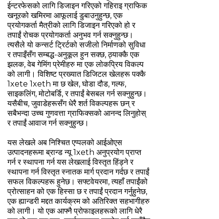
ईन्टरफेसको लागि डिजाइन गरिएको गहिराइ ग्राफिक
खनूरको खमिरमा आफूलाई डुबाउनुहुन्छ, एक
प्रयोगकर्ता मैत्रीको लागि डिजाइन गरिएको हो र
तपाईं रोचक प्रयोगकर्ता अनुभव गर्न सक्नुहुन्छ।
त्यसैले यो कन्सर्ट ट्रिर्टको सजीलो निर्माणको सुविधा
र तपाइँसँग सम्बद्ध-अनुकूल हुन सक्छ, ठ्याक्कै एक
झलक, वेब गेमिंग प्रेमीहरु मा एक लोकप्रिय विकल्प
को लागी। विशिष्ट प्रख्यात डिजिटल खेलहरू पक्कै
1xete 1xeth मा छ खेल, घोडा दौड, गल्फ,
साइकलिंग, मोटोबर्डि, र तपाईं बेसबल गर्न सक्नुहुन्छ।
यसैबीच, जुवाडेहरूसँग धेरै शर्त विकल्पहरू छन् र
सबैभन्दा उच्च गुणवत्ता ग्राफिक्सको आनन्द लिनुहोस्
र तपाईं आवाज गर्न सक्नुहुन्छ।
यस लेखले अब निश्चित एप्पलको आईओएस
उत्पादनहरूमा ब्रान्ड न्यू 1xeth अनुप्रयोग प्राप्त
गर्न र स्थापना गर्न यस लेखलाई विस्तृत हिंड्ने र
स्थापना गर्न विस्तृत स्नातक मार्ग प्रदान गर्दछ र तपाईं
सफल विकल्पहरू हुनेछ। सफ्टवेयरमा, त्यहाँ तपाईंको
प्रोत्साहन को एक हिस्सा छ र तपाईं प्रदान गर्नुहुनेछ,
एक ह्यान्डरी मद्दत कार्यक्रम को अतिरिक्त सहभागीहरु
को लागी। यो एक आफ्नै प्रोफाइलहरूको लागि धेरै