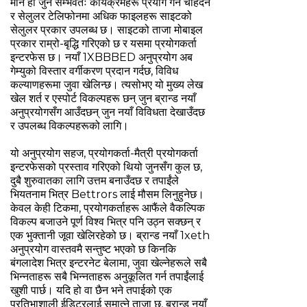
मान हो जुन सम्भवतः कार्यक्रमहरू प्रयोग गर्न चाहँदैन
र सेलुलर टेलिफोनमा अधिक फाइलहरू साइटको
सेलुलर प्रकार उपलब्ध छ। साइटको ताजा मोबाइल
प्रकार राम्रो-बृद्धि गरिएको छ र यसमा प्रयोगकर्ता
इन्टरफेस छ। नयाँ 1XBBBED अनुप्रयोग अब
गेम्युको विस्तार वर्गीकरण प्रदान गर्दछ, विविध
कल्याणहरूमा जुवा खेलिन्छ। त्यसोभए यो मुख्य लेख
खेल शर्त र एस्पोर्ट विकल्पहरू छन् जुन ब्रान्ड नयाँ
अनुप्रयोगसँग आउँदछन् जुन नयाँ विविधता देखाउँदछ
र उपलब्ध विकल्पहरूको लागि।
यो अनुप्रयोग सहज, प्रयोगकर्ता-मैत्री प्रयोगकर्ता
इन्टरफेसको प्रस्ताव गरिएको थियो जुनसँग कुल छ,
दुबै शुरुवातका लागि उत्तम बनाउँदछ र तपाईंले
भियतनाम भित्र Bettrors लाई मौसम लिनुहुनेछ।
केवल केही टिकमा, प्रयोगकर्ताहरू आफैंले वैकल्पिक
विकल्प बजाउने पूर्ण विश्व भित्र पनि उठ्न सक्छन् र
एक भुक्तानी जूवा खेलिरहेको छ। ब्रान्ड नयाँ 1xeth
अनुप्रयोग वास्तवमै सन्तुष्ट भएको छ किनकि
बंगलादेश भित्र इन्टरनेट बेलामा, जुवा खेल्नेहरूले सबै
भिन्नताहरू सबै भिन्नताहरू अनुकूलित गर्न तपाईंलाई
खुशी पार्छ। यदि हो वा छैन भने तपाईको एक
प्रतिभाशाली ईडिटरलाई समात्ने ताजा छ, ब्रान्ड नयाँ