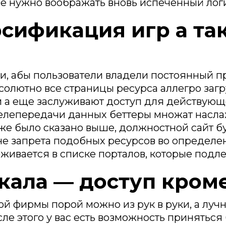
не нужно воображать вновь испеченный лог
ерсификация игр а т
и, абы пользователи владели постоянный пр
солютно все страницы ресурса аллегро загр
 а еще заслуживают доступ для действую
телепередачи данных беттеры множат насл
е было сказано выше, должностной сайт бу
е запрета подобных ресурсов во определен
ивается в списке порталов, которые подле
ркала — доступ кром
й фирмы порой можно из рук в руки, а лучн
ле этого у вас есть возможность приняться