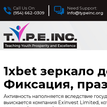
Call Us On:
Need Support:
(954) 662-0309
info@typeinc.org
1xbet зеркало 
Фиксация, пра
Активность наполняется вследствие гос
выискается компания Exinvest Limited, 