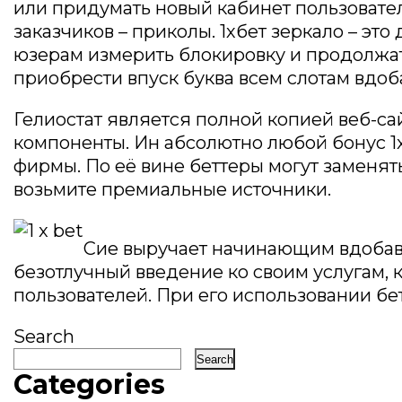
или придумать новый кабинет пользовател
заказчиков – приколы. 1хбет зеркало – эт
юзерам измерить блокировку и продолжать
приобрести впуск буква всем слотам вдоб
Гелиостат является полной копией веб-са
компоненты. Ин абсолютно любой бонус 1x
фирмы. По её вине беттеры могут заменят
возьмите премиальные источники.
Сие выручает начинающим вдобаво
безотлучный введение ко своим услугам, 
пользователей. При его использовании бе
Search
Search
Categories