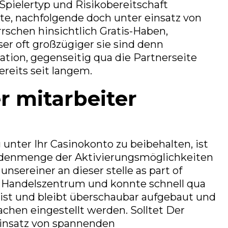
Spielertyp und Risikobereitschaft
ote, nachfolgende doch unter einsatz von
rschen hinsichtlich Gratis-Haben,
ser oft großzügiger sie sind denn
ation, gegenseitig qua die Partnerseite
reits seit langem.
er mitarbeiter
unter Ihr Casinokonto zu beibehalten, ist
thodenmenge der Aktivierungsmöglichkeiten
ereiner an dieser stelle as part of
em Handelszentrum und konnte schnell qua
ist und bleibt überschaubar aufgebaut und
rachen eingestellt werden. Solltet Der
einsatz von spannenden