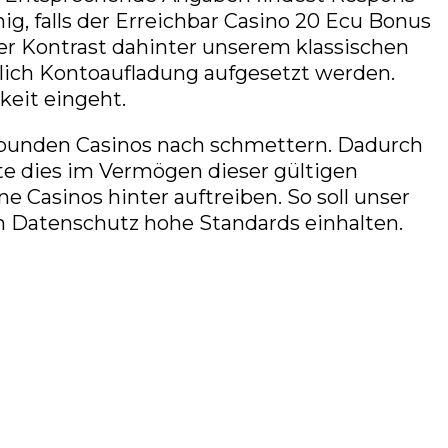
, falls der Erreichbar Casino 20 Ecu Bonus
ter Kontrast dahinter unserem klassischen
glich Kontoaufladung aufgesetzt werden.
keit eingeht.
 Verbunden Casinos nach schmettern. Dadurch
te dies im Vermögen dieser gültigen
ne Casinos hinter auftreiben. So soll unser
gen Datenschutz hohe Standards einhalten.