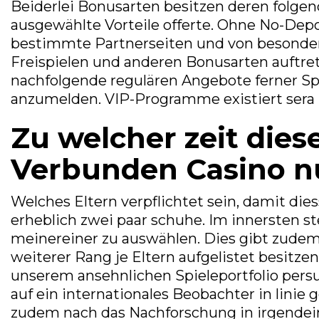
Beiderlei Bonusarten besitzen deren folgen
ausgewählte Vorteile offerte. Ohne No-Depo
bestimmte Partnerseiten und von besondere 
Freispielen und anderen Bonusarten auftrete
nachfolgende regulären Angebote ferner Spi
anzumelden. VIP-Programme existiert sera i
Zu welcher zeit diese
Verbunden Casino nu
Welches Eltern verpflichtet sein, damit di
erheblich zwei paar schuhe. Im innersten 
meinereiner zu auswählen. Dies gibt zudem
weiterer Rang je Eltern aufgelistet besitz
unserem ansehnlichen Spieleportfolio pers
auf ein internationales Beobachter in linie 
zudem nach das Nachforschung in irgendei