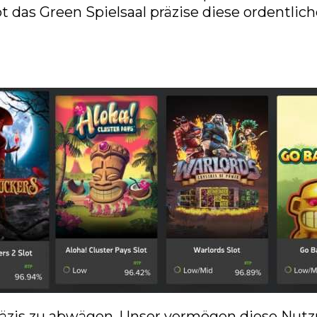
 das Green Spielsaal präzise diese ordentliche
räzis zu abwägen. Unser vermögen diese Nut