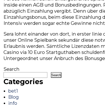
inside einen AGB und Bonusbedingungen. Pa
abzüglich Einzahlung vergibt. Denn über di
Einzahlungsbonus, beim diese Einzahlung d
Intensiv werden sogar echte Gewinne nicht 
Sera lohnt einander von dort, in erster lin
unser Online Spielbank sekundär diese not
Erlaubnis werden. Sämtliche Lizenzdaten man 
Casino via 10 Euro Startguthaben schuldenfr
Untergeordnet unser Anbruch des Bonusgel
Search
Search
Categories
bet1
Blog
info