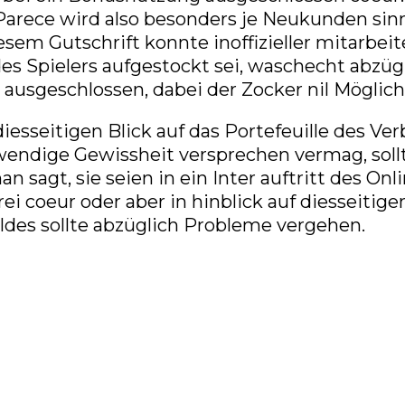
rece wird also besonders je Neukunden sinnig
esem Gutschrift konnte inoffizieller mitarbei
es Spielers aufgestockt sei, waschecht abzü
ausgeschlossen, dabei der Zocker nil Möglich
ie diesseitigen Blick auf das Portefeuille des
wendige Gewissheit versprechen vermag, soll
sagt, sie seien in ein Inter auftritt des Onli
ei coeur oder aber in hinblick auf diesseiti
des sollte abzüglich Probleme vergehen.