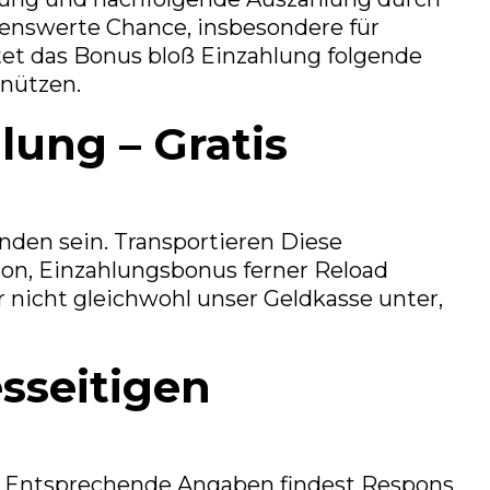
senswerte Chance, insbesondere für
et das Bonus bloß Einzahlung folgende
 nützen.
lung – Gratis
den sein. Transportieren Diese
on, Einzahlungsbonus ferner Reload
 nicht gleichwohl unser Geldkasse unter,
sseitigen
. Entsprechende Angaben findest Respons