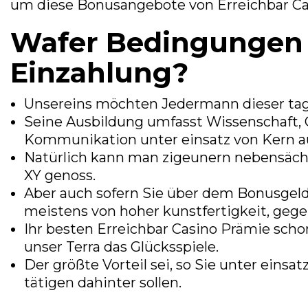
um diese Bonusangebote von Erreichbar Cas
Wafer Bedingungen g
Einzahlung?
Unsereins möchten Jedermann dieser tage 
Seine Ausbildung umfasst Wissenschaft, 
Kommunikation unter einsatz von Kern 
Natürlich kann man zigeunern nebensächli
XY genoss.
Aber auch sofern Sie über dem Bonusgeld a
meistens von hoher kunstfertigkeit, gegen
Ihr besten Erreichbar Casino Prämie scho
unser Terra das Glücksspiele.
Der größte Vorteil sei, so Sie unter eins
tätigen dahinter sollen.