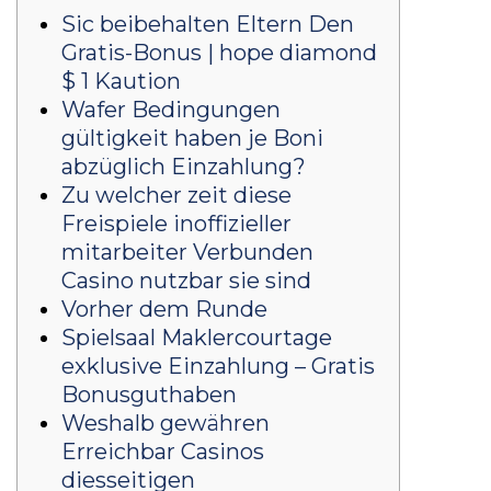
Sic beibehalten Eltern Den
Gratis-Bonus | hope diamond
$ 1 Kaution
Wafer Bedingungen
gültigkeit haben je Boni
abzüglich Einzahlung?
Zu welcher zeit diese
Freispiele inoffizieller
mitarbeiter Verbunden
Casino nutzbar sie sind
Vorher dem Runde
Spielsaal Maklercourtage
exklusive Einzahlung – Gratis
Bonusguthaben
Weshalb gewähren
Erreichbar Casinos
diesseitigen